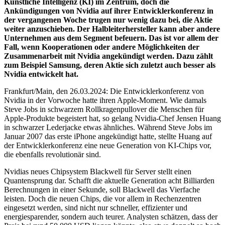
Künstliche Intelligenz (KI) im Zentrum, doch die
Ankündigungen von Nvidia auf ihrer Entwicklerkonferenz in
der vergangenen Woche trugen nur wenig dazu bei, die Aktie
weiter anzuschieben. Der Halbleiterhersteller kann aber andere
Unternehmen aus dem Segment befeuern. Das ist vor allem der
Fall, wenn Kooperationen oder andere Möglichkeiten der
Zusammenarbeit mit Nvidia angekündigt werden. Dazu zählt
zum Beispiel Samsung, deren Aktie sich zuletzt auch besser als
Nvidia entwickelt hat.
Frankfurt/Main, den 26.03.2024: Die Entwicklerkonferenz von
Nvidia in der Vorwoche hatte ihren Apple-Moment. Wie damals
Steve Jobs in schwarzem Rollkragenpullover die Menschen für
Apple-Produkte begeistert hat, so gelang Nvidia-Chef Jensen Huang
in schwarzer Lederjacke etwas ähnliches. Während Steve Jobs im
Januar 2007 das erste iPhone angekündigt hatte, stellte Huang auf
der Entwicklerkonferenz eine neue Generation von KI-Chips vor,
die ebenfalls revolutionär sind.
Nvidias neues Chipsystem Blackwell für Server stellt einen
Quantensprung dar. Schafft die aktuelle Generation acht Billiarden
Berechnungen in einer Sekunde, soll Blackwell das Vierfache
leisten. Doch die neuen Chips, die vor allem in Rechenzentren
eingesetzt werden, sind nicht nur schneller, effizienter und
energiesparender, sondern auch teurer. Analysten schätzen, dass der