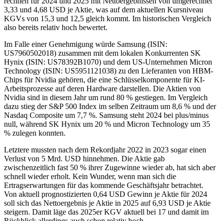
rechnen für 2024 und 2025 mit Nettoergebnissen von umgerechnet
3,33 und 4,68 USD je Aktie, was auf dem aktuellen Kursniveau
KGVs von 15,3 und 12,5 gleich kommt. Im historischen Vergleich
also bereits relativ hoch bewertet.
Im Falle einer Genehmigung würde Samsung (ISIN:
US7960502018) zusammen mit dem lokalen Konkurrenten SK
Hynix (ISIN: US78392B1070) und dem US-Unternehmen Micron
Technology (ISIN: US5951121038) zu den Lieferanten von HBM-
Chips für Nvidia gehören, die eine Schlüsselkomponente für KI-
Arbeitsprozesse auf deren Hardware darstellen. Die Aktien von
Nvidia sind in diesem Jahr um rund 80 % gestiegen. Im Vergleich
dazu stieg der S&P 500 Index im selben Zeitraum um 8,6 % und der
Nasdaq Composite um 7,7 %. Samsung steht 2024 bei plus/minus
null, während SK Hynix um 20 % und Micron Technology um 35
% zulegen konnten.
Letztere mussten nach dem Rekordjahr 2022 in 2023 sogar einen
Verlust von 5 Mrd. USD hinnehmen. Die Aktie gab
zwischenzeitlich fast 50 % ihrer Zugewinne wieder ab, hat sich aber
schnell wieder erholt. Kein Wunder, wenn man sich die
Ertragserwartungen für das kommende Geschäftsjahr betrachtet.
Von aktuell prognostizierten 0,64 USD Gewinn je Aktie für 2024
soll sich das Nettoergebnis je Aktie in 2025 auf 6,93 USD je Aktie
steigern. Damit läge das 2025er KGV aktuell bei 17 und damit im
Rückblick allerdings auch schon relativ hoch.