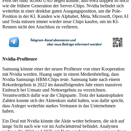
Preis bei rund 50.000 USD liegen könnte, also etwa doppelt so hoch
wie die frühere Generation der Server-Chips. Nvidia befindet sich
weiterhin in einer denkbar guten Ausgangsposition, um die Pole-
Position in der KI. Kunden wie Alphabet, Meta, Microsoft, Open AI
und Tesla müssen immer wieder neue Chips kaufen, um im KI-
Rennen nicht den Anschluss zu verlieren.
Nvidia-Profiteure
Samsung könnte einer der neuen Profiteure von einer Kooperation
mit Nvidia werden. Huang sagte in einem Medienbriefing, dass
Nvidia Samsungs HBM-Chips teste. Samsung hatte nach einem
Rekordergebnis in 2022 im darauffolgenden Jahr einen massiven
Einbruch bei Umsatz und Nettoergebnis zu verzeichnen.
Verantwortlich dafür war die Chipsparte. Trotz der katastrophalen
Zahlen konnte sich der Aktienkurs stabil halten, was dafür spricht,
dass Anleger weiterhin starkes Vertrauen in das Unternehmen
haben.
Ein Deal mit Nvidia könnte die Aktie weiter befeuern, die sich auf
lange Sicht nach wie vor im Aufwärtstrend befindet. Analysten