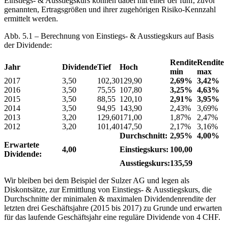
Einstiegs- & Ausstiegskurs können dabei mit einer der fünf, zuvor
genannten, Ertragsgrößen und ihrer zugehörigen Risiko-Kennzahl
ermittelt werden.
Abb. 5.1 – Berechnung von Einstiegs- & Ausstiegskurs auf Basis
der Dividende:
Rendite
Rendite
Jahr
Dividende
Tief
Hoch
min
max
2017
3,50
102,30
129,90
2,69%
3,42%
2016
3,50
75,55
107,80
3,25%
4,63%
2015
3,50
88,55
120,10
2,91%
3,95%
2014
3,50
94,95
143,90
2,43%
3,69%
2013
3,20
129,60
171,00
1,87%
2,47%
2012
3,20
101,40
147,50
2,17%
3,16%
Durchschnitt:
2,95%
4,00%
Erwartete
4,00
Einstiegskurs:
100,00
Dividende:
Ausstiegskurs:
135,59
Wir bleiben bei dem Beispiel der Sulzer AG und legen als
Diskontsätze, zur Ermittlung von Einstiegs- & Ausstiegskurs, die
Durchschnitte der minimalen & maximalen Dividendenrendite der
letzten drei Geschäftsjahre (2015 bis 2017) zu Grunde und erwarten
für das laufende Geschäftsjahr eine reguläre Dividende von 4 CHF.