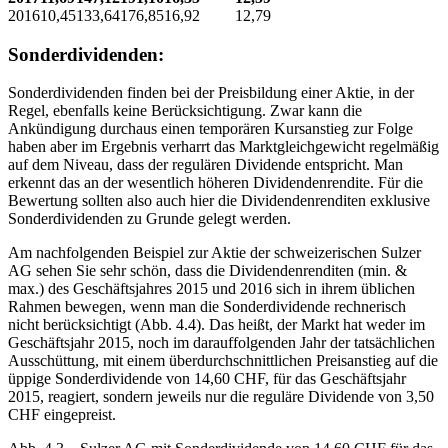
2016
10,45
133,64
176,85
16,92
12,79
Sonderdividenden:
Sonderdividenden finden bei der Preisbildung einer Aktie, in der
Regel, ebenfalls keine Berücksichtigung. Zwar kann die
Ankündigung durchaus einen temporären Kursanstieg zur Folge
haben aber im Ergebnis verharrt das Marktgleichgewicht regelmäßig
auf dem Niveau, dass der regulären Dividende entspricht. Man
erkennt das an der wesentlich höheren Dividendenrendite. Für die
Bewertung sollten also auch hier die Dividendenrenditen exklusive
Sonderdividenden zu Grunde gelegt werden.
Am nachfolgenden Beispiel zur Aktie der schweizerischen Sulzer
AG sehen Sie sehr schön, dass die Dividendenrenditen (min. &
max.) des Geschäftsjahres 2015 und 2016 sich in ihrem üblichen
Rahmen bewegen, wenn man die Sonderdividende rechnerisch
nicht berücksichtigt (Abb. 4.4). Das heißt, der Markt hat weder im
Geschäftsjahr 2015, noch im darauffolgenden Jahr der tatsächlichen
Ausschüttung, mit einem überdurchschnittlichen Preisanstieg auf die
üppige Sonderdividende von 14,60 CHF, für das Geschäftsjahr
2015, reagiert, sondern jeweils nur die reguläre Dividende von 3,50
CHF eingepreist.