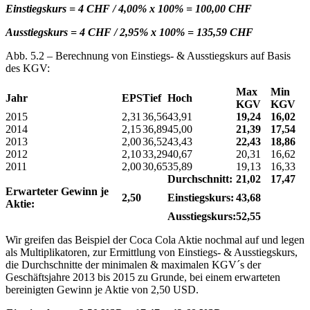
Einstiegskurs = 4 CHF / 4,00% x 100% = 100,00 CHF
Ausstiegskurs = 4 CHF / 2,95% x 100% = 135,59 CHF
Abb. 5.2 – Berechnung von Einstiegs- & Ausstiegskurs auf Basis
des KGV:
Max
Min
Jahr
EPS
Tief
Hoch
KGV
KGV
2015
2,31
36,56
43,91
19,24
16,02
2014
2,15
36,89
45,00
21,39
17,54
2013
2,00
36,52
43,43
22,43
18,86
2012
2,10
33,29
40,67
20,31
16,62
2011
2,00
30,65
35,89
19,13
16,33
Durchschnitt:
21,02
17,47
Erwarteter Gewinn je
2,50
Einstiegskurs:
43,68
Aktie:
Ausstiegskurs:
52,55
Wir greifen das Beispiel der Coca Cola Aktie nochmal auf und legen
als Multiplikatoren, zur Ermittlung von Einstiegs- & Ausstiegskurs,
die Durchschnitte der minimalen & maximalen KGV´s der
Geschäftsjahre 2013 bis 2015 zu Grunde, bei einem erwarteten
bereinigten Gewinn je Aktie von 2,50 USD.