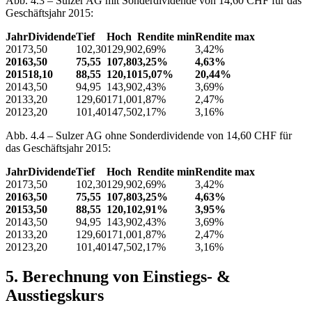
Abb. 4.3 – Sulzer AG mit Sonderdividende von 14,60 CHF für das
Geschäftsjahr 2015:
Jahr
Dividende
Tief
Hoch
Rendite min
Rendite max
2017
3,50
102,30
129,90
2,69%
3,42%
2016
3,50
75,55
107,80
3,25%
4,63%
2015
18,10
88,55
120,10
15,07%
20,44%
2014
3,50
94,95
143,90
2,43%
3,69%
2013
3,20
129,60
171,00
1,87%
2,47%
2012
3,20
101,40
147,50
2,17%
3,16%
Abb. 4.4 – Sulzer AG ohne Sonderdividende von 14,60 CHF für
das Geschäftsjahr 2015:
Jahr
Dividende
Tief
Hoch
Rendite min
Rendite max
2017
3,50
102,30
129,90
2,69%
3,42%
2016
3,50
75,55
107,80
3,25%
4,63%
2015
3,50
88,55
120,10
2,91%
3,95%
2014
3,50
94,95
143,90
2,43%
3,69%
2013
3,20
129,60
171,00
1,87%
2,47%
2012
3,20
101,40
147,50
2,17%
3,16%
5. Berechnung von Einstiegs- &
Ausstiegskurs