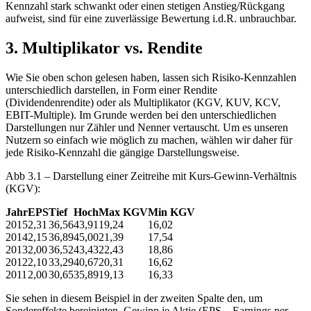
Kennzahl stark schwankt oder einen stetigen Anstieg/Rückgang
aufweist, sind für eine zuverlässige Bewertung i.d.R. unbrauchbar.
3. Multiplikator vs. Rendite
Wie Sie oben schon gelesen haben, lassen sich Risiko-Kennzahlen
unterschiedlich darstellen, in Form einer Rendite
(Dividendenrendite) oder als Multiplikator (KGV, KUV, KCV,
EBIT-Multiple). Im Grunde werden bei den unterschiedlichen
Darstellungen nur Zähler und Nenner vertauscht. Um es unseren
Nutzern so einfach wie möglich zu machen, wählen wir daher für
jede Risiko-Kennzahl die gängige Darstellungsweise.
Abb 3.1 – Darstellung einer Zeitreihe mit Kurs-Gewinn-Verhältnis
(KGV):
Jahr
EPS
Tief
Hoch
Max KGV
Min KGV
2015
2,31
36,56
43,91
19,24
16,02
2014
2,15
36,89
45,00
21,39
17,54
2013
2,00
36,52
43,43
22,43
18,86
2012
2,10
33,29
40,67
20,31
16,62
2011
2,00
30,65
35,89
19,13
16,33
Sie sehen in diesem Beispiel in der zweiten Spalte den, um
Sondereffekte bereinigten, Gewinn je Aktie (EPS – Earnings per