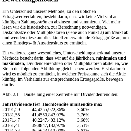
Ein Unterschied unserer Methode, zu den üblichen
Ertragswertverfahren, besteht darin, dass wir keine Vielzahl an
künftigen Zahlungsströmen abzinsen und summieren. Viel mehr
lesen wir die historischen, zur Berechnung notwendigen,
Diskontsätze oder Multiplikatoren (siehe auch Punkt 3) am Markt ab
und wenden diese auf die aktuell zu erwartende Ertragsgröße an, um
einen Einstiegs- & Ausstiegskurs zu ermitteln.
Ein weiteres, ganz wesentliches, Unterscheidungsmerkmal unserer
Methode besteht darin, dass wir auf die jährlichen,
minimalen und
maximalen
, Dividendenrenditen oder Multiplikatoren abstellen, wie
Sie in der folgenden Abbildung gleich sehen werden. Erst dadurch
wird es möglich zu ermitteln, in welcher Preisspanne sich die Aktie
künftig, im Verhältnis zur entsprechenden Ertragsgröße, bewegen
dürfte.
Abb. 2.1 – Darstellung einer Zeitreihe mit Dividendenrenditen:
Jahr
Dividende
Tief
Hoch
Rendite min
Rendite max
2019
1,59
44,42
55,92
2,86%
3,60%
2018
1,55
41,45
50,84
3,07%
3,76%
2017
1,47
40,22
47,48
3,12%
3,68%
2016
1,41
39,88
47,13
2,97%
3,51%
2015
1,34
36,56
43,91
3,00%
3,61%