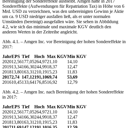
Bereinigung der Sondereffekte ausbleibt. Amgen hatte in 2017
Sondereffekte (Aufwendungen für Repatriation Tax) in Höhe von 6
Mrd. USD zu verzeichnen, was den unbereinigten Gewinn je Aktie
um ca. 9 USD niedriger ausfallen ließ, als er unter normalen
Umständen (bereinigt) ausgefallen wäre. Sie sehen in Abbildung
4.2, wie sich das minimale und maximale KGV deutlich den
anderen Werten in der Zeitreihe angleicht.
Abb. 4.1. – Amgen Inc. vor Bereinigung der hohen Sondereffekte in
2017:
Jahr
EPS
Tief
Hoch
Max KGV
Min KGV
2020
12,56
177,05
264,97
21,10
14,10
2019
13,34
166,30
244,99
18,37
12,47
2018
13,80
163,31
210,19
15,23
11,83
2017
2,74
147,12
191,10
69,74
53,69
2016
10,45
133,64
176,85
16,92
12,79
Abb. 4.2. – Amgen Inc. nach Bereinigung der hohen Sondereffekte
in 2017:
Jahr
EPS
Tief
Hoch
Max KGV
Min KGV
2020
12,56
177,05
264,97
21,10
14,10
2019
13,34
166,30
244,99
18,37
12,47
2018
13,80
163,31
210,19
15,23
11,83
2017
11,69
147,12
191,10
16,35
12,59