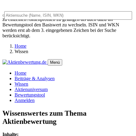
Das Universalsuchfeld dient sowohl als generelles Suchfeld um
zu einzelnen Aktienprofilen zu gelangen als auch dazu im
Bewertungstool den Basiswert zu wechseln. ISIN und WKN
werden erst ab dem 3. eingegebenen Zeichen bei der Suche
berücksichtigt.
Home
Wissen
Menü
Home
Beiträge & Analysen
Wissen
Aktienuniversum
Bewertungstool
Anmelden
Wissenswertes zum Thema
Aktienbewertung
Inhalte: