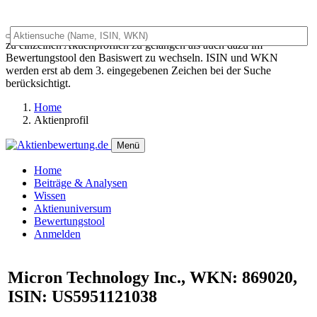
Das Universalsuchfeld dient sowohl als generelles Suchfeld um
zu einzelnen Aktienprofilen zu gelangen als auch dazu im
Bewertungstool den Basiswert zu wechseln. ISIN und WKN
werden erst ab dem 3. eingegebenen Zeichen bei der Suche
berücksichtigt.
Home
Aktienprofil
Menü
Home
Beiträge & Analysen
Wissen
Aktienuniversum
Bewertungstool
Anmelden
Micron Technology Inc., WKN: 869020,
ISIN: US5951121038