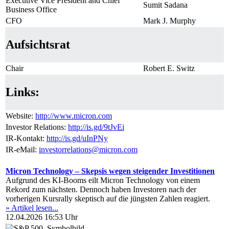
Executive Vice President and Chief
Sumit Sadana
Business Office
CFO
Mark J. Murphy
Aufsichtsrat
Chair
Robert E. Switz
Links:
Website:
http://www.micron.com
Investor Relations:
http://is.gd/9tJvEi
IR-Kontakt:
http://is.gd/uInPNy
IR-eMail:
investorrelations@micron.com
Micron Technology – Skepsis wegen steigender Investitionen
Aufgrund des KI-Booms eilt Micron Technology von einem
Rekord zum nächsten. Dennoch haben Investoren nach der
vorherigen Kursrally skeptisch auf die jüngsten Zahlen reagiert.
» Artikel lesen...
12.04.2026 16:53 Uhr