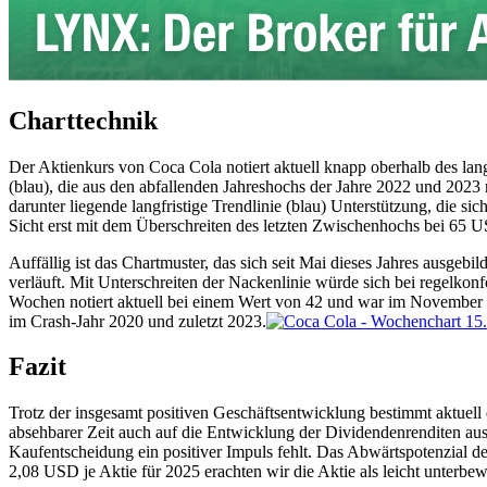
Charttechnik
Der Aktienkurs von Coca Cola notiert aktuell knapp oberhalb des lang
(blau), die aus den abfallenden Jahreshochs der Jahre 2022 und 2023 r
darunter liegende langfristige Trendlinie (blau) Unterstützung, die si
Sicht erst mit dem Überschreiten des letzten Zwischenhochs bei 65 
Auffällig ist das Chartmuster, das sich seit Mai dieses Jahres ausgeb
verläuft. Mit Unterschreiten der Nackenlinie würde sich bei regelko
Wochen notiert aktuell bei einem Wert von 42 und war im November 
im Crash-Jahr 2020 und zuletzt 2023.
Fazit
Trotz der insgesamt positiven Geschäftsentwicklung bestimmt aktuell
absehbarer Zeit auch auf die Entwicklung der Dividendenrenditen aus
Kaufentscheidung ein positiver Impuls fehlt. Das Abwärtspotenzial de
2,08 USD je Aktie für 2025 erachten wir die Aktie als leicht unterb