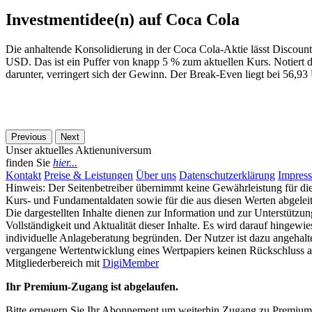
Investmentidee(n) auf Coca Cola
Die anhaltende Konsolidierung in der Coca Cola-Aktie lässt Discount-
USD. Das ist ein Puffer von knapp 5 % zum aktuellen Kurs. Notiert d
darunter, verringert sich der Gewinn. Der Break-Even liegt bei 56,9
Previous
Next
Unser aktuelles Aktienuniversum
finden Sie
hier...
Kontakt
Preise & Leistungen
Über uns
Datenschutzerklärung
Impres
Hinweis: Der Seitenbetreiber übernimmt keine Gewährleistung für die V
Kurs- und Fundamentaldaten sowie für die aus diesen Werten abgeleitet
Die dargestellten Inhalte dienen zur Information und zur Unterstützun
Vollständigkeit und Aktualität dieser Inhalte. Es wird darauf hinge
individuelle Anlageberatung begründen. Der Nutzer ist dazu angehalt
vergangene Wertentwicklung eines Wertpapiers keinen Rückschluss au
Mitgliederbereich mit
DigiMember
Ihr Premium-Zugang ist abgelaufen.
Bitte erneuern Sie Ihr Abonnement um weiterhin Zugang zu Premium-I