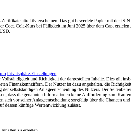
Zertifikate attraktiv erscheinen. Das gut bewertete Papier mit der ISI
er Coca Cola-Kurs bei Fälligkeit im Juni 2025 über dem Cap, erzielen 
3 USD.
sum
Privatsphäre-Einstellungen
ollständigkeit und Richtigkeit der dargestellten Inhalte. Dies gilt in
en Finanzkennziffern. Der Nutzer ist dazu angehalten, die Richtigkeit,
g der selbstständigen Anlageentscheidung des Nutzers. Der Seitenbetrei
wiesen, dass die genannten Informationen keine Aufforderung zum Kaufe
en sich vor seiner Anlageentscheidung sorgfältig über die Chancen und 
f dessen künftige Wertentwicklung zulässt.
nhalten zu erhalten.