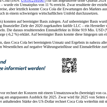
a Cola (ISIN:
US1912161007
) für das abgelaufene dritte Quartal 202
– wurde ein Umsatzplus von 11 % erreicht. Zwar resultierte der erziel
ise, aber letztlich konnte Coca Cola die Erwartungen des Marktes aus 
auch in einem schwierigen wirtschaftlichen Umfeld durchzusetzen.
%) konnten auf bereinigter Basis zulegen. Auf unbereinigter Basis wu
g finanzieller Ziele der 2020 zugekauften fairlife LLC – ein Herstelle
ickeln. Die daraus resultierenden Einmaleffekte in Höhe 919 Mio. USD (
ge (-6,2 %) erklärt. Auf bereinigter Basis konnte diese hingegen um e
len, dass Coca Cola bei bereinigtem Umsatz und Ergebnis in nahezu al
t im Wesentlichen auf negative Währungseinflüsse und Einmaleffekte zu
e vor rechnet der Konzern mit einem Umsatzzuwachs (bereinigt) von c
 lag am angepassten Ausblick für 2025. Zwar wird für 2025 von Seiten
r anhaltenden Stärke des US-Dollar rechnet Coca Cola weiterhin mit s