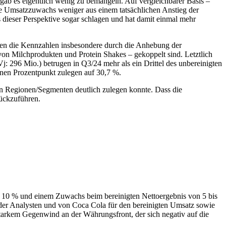
4 gab es eigentlich wenig zu bemängeln. Auf vergleichbarer Basis –
te Umsatzzuwachs weniger aus einem tatsächlichen Anstieg der
dieser Perspektive sogar schlagen und hat damit einmal mehr
rden die Kennzahlen insbesondere durch die Anhebung der
r von Milchprodukten und Protein Shakes – gekoppelt sind. Letztlich
Vj: 296 Mio.) betrugen in Q3/24 mehr als ein Drittel des unbereinigten
inen Prozentpunkt zulegen auf 30,7 %.
len Regionen/Segmenten deutlich zulegen konnte. Dass die
rückzuführen.
a. 10 % und einem Zuwachs beim bereinigten Nettoergebnis von 5 bis
 der Analysten und von Coca Cola für den bereinigten Umsatz sowie
tarkem Gegenwind an der Währungsfront, der sich negativ auf die