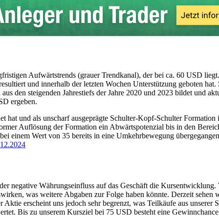
fristigen Aufwärtstrends (grauer Trendkanal), der bei ca. 60 USD liegt.
esultiert und innerhalb der letzten Wochen Unterstützung geboten hat. S
ch aus den steigenden Jahrestiefs der Jahre 2020 und 2023 bildet und ak
USD ergeben.
ildet hat und als unscharf ausgeprägte Schulter-Kopf-Schulter Formation
nformer Auflösung der Formation ein Abwärtspotenzial bis in den Bereic
bei einem Wert von 35 bereits in eine Umkehrbewegung übergegangen. D
 der negative Währungseinfluss auf das Geschäft die Kursentwicklung. 
wirken, was weitere Abgaben zur Folge haben könnte. Derzeit sehen wir
r Aktie erscheint uns jedoch sehr begrenzt, was Teilkäufe aus unserer 
ewertet. Bis zu unserem Kursziel bei 75 USD besteht eine Gewinnchanc