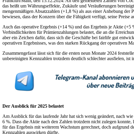
Frankfurt/Main, den 15.12.2024: An den gemeldeten Zahlen von Coc
das heißt um Währungseffekte, Zukäufe und Veräußerungen bereinigt 
mengenmäßigen Absatzzahlen (+1,8 %) als aus einer Anhebung der Pre
bewiesen, dass der Konzern über die Fähigkeit verfügt, seine Preise 
Auch das operative Ergebnis (+14 %) und das Ergebnis je Aktie (+5 
Verbindlichkeiten für Prämienzahlungen belastet, die an die Erreichun
aber ein Zeichen dafür, dass sich die Geschäfte bei fairlife gut entw
operativen Ergebnisses, was den starken Rückgang der operativen Mar
Zusammengefasst lässt sich für die ersten neun Monate 2024 feststel
unbereinigten Kennzahlen trotzdem deutlich schlechter ausfielen, is
Der Ausblick für 2025 belastet
Am Ausblick für das laufende Jahr hat sich wenig geändert, nach wi
6 %. Dass die Aktie nach den Zahlen trotzdem nicht zulegen konnte,
für das Ergebnis mit weiterem Wachstum gerechnet, doch aufgrund de
Kennzahlen auswirken dürfte.