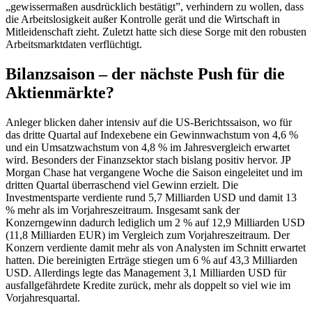
„gewissermaßen ausdrücklich bestätigt”, verhindern zu wollen, dass
die Arbeitslosigkeit außer Kontrolle gerät und die Wirtschaft in
Mitleidenschaft zieht. Zuletzt hatte sich diese Sorge mit den robusten
Arbeitsmarktdaten verflüchtigt.
Bilanzsaison – der nächste Push für die
Aktienmärkte?
Anleger blicken daher intensiv auf die US-Berichtssaison, wo für
das dritte Quartal auf Indexebene ein Gewinnwachstum von 4,6 %
und ein Umsatzwachstum von 4,8 % im Jahresvergleich erwartet
wird. Besonders der Finanzsektor stach bislang positiv hervor. JP
Morgan Chase hat vergangene Woche die Saison eingeleitet und im
dritten Quartal überraschend viel Gewinn erzielt. Die
Investmentsparte verdiente rund 5,7 Milliarden USD und damit 13
% mehr als im Vorjahreszeitraum. Insgesamt sank der
Konzerngewinn dadurch lediglich um 2 % auf 12,9 Milliarden USD
(11,8 Milliarden EUR) im Vergleich zum Vorjahreszeitraum. Der
Konzern verdiente damit mehr als von Analysten im Schnitt erwartet
hatten. Die bereinigten Erträge stiegen um 6 % auf 43,3 Milliarden
USD. Allerdings legte das Management 3,1 Milliarden USD für
ausfallgefährdete Kredite zurück, mehr als doppelt so viel wie im
Vorjahresquartal.