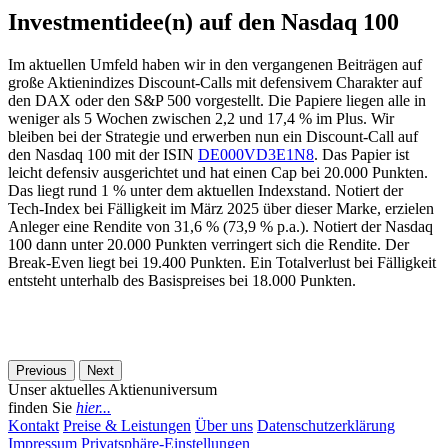
Investmentidee(n) auf den Nasdaq 100
Im aktuellen Umfeld haben wir in den vergangenen Beiträgen auf
große Aktienindizes Discount-Calls mit defensivem Charakter auf
den DAX oder den S&P 500 vorgestellt. Die Papiere liegen alle in
weniger als 5 Wochen zwischen 2,2 und 17,4 % im Plus. Wir
bleiben bei der Strategie und erwerben nun ein Discount-Call auf
den Nasdaq 100 mit der ISIN
DE000VD3E1N8
. Das Papier ist
leicht defensiv ausgerichtet und hat einen Cap bei 20.000 Punkten.
Das liegt rund 1 % unter dem aktuellen Indexstand. Notiert der
Tech-Index bei Fälligkeit im März 2025 über dieser Marke, erzielen
Anleger eine Rendite von 31,6 % (73,9 % p.a.). Notiert der Nasdaq
100 dann unter 20.000 Punkten verringert sich die Rendite. Der
Break-Even liegt bei 19.400 Punkten. Ein Totalverlust bei Fälligkeit
entsteht unterhalb des Basispreises bei 18.000 Punkten.
Previous
Next
Unser aktuelles Aktienuniversum
finden Sie
hier...
Kontakt
Preise & Leistungen
Über uns
Datenschutzerklärung
Impressum
Privatsphäre-Einstellungen