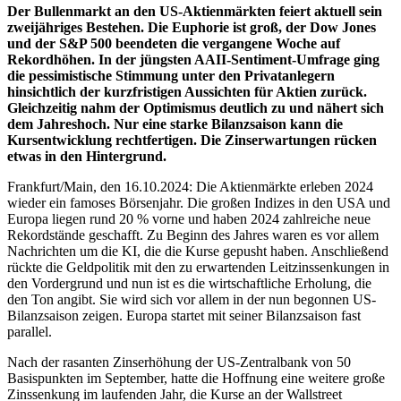
Der Bullenmarkt an den US-Aktienmärkten feiert aktuell sein
zweijähriges Bestehen. Die Euphorie ist groß, der Dow Jones
und der S&P 500 beendeten die vergangene Woche auf
Rekordhöhen. In der jüngsten AAII-Sentiment-Umfrage ging
die pessimistische Stimmung unter den Privatanlegern
hinsichtlich der kurzfristigen Aussichten für Aktien zurück.
Gleichzeitig nahm der Optimismus deutlich zu und nähert sich
dem Jahreshoch. Nur eine starke Bilanzsaison kann die
Kursentwicklung rechtfertigen. Die Zinserwartungen rücken
etwas in den Hintergrund.
Frankfurt/Main, den 16.10.2024: Die Aktienmärkte erleben 2024
wieder ein famoses Börsenjahr. Die großen Indizes in den USA und
Europa liegen rund 20 % vorne und haben 2024 zahlreiche neue
Rekordstände geschafft. Zu Beginn des Jahres waren es vor allem
Nachrichten um die KI, die die Kurse gepusht haben. Anschließend
rückte die Geldpolitik mit den zu erwartenden Leitzinssenkungen in
den Vordergrund und nun ist es die wirtschaftliche Erholung, die
den Ton angibt. Sie wird sich vor allem in der nun begonnen US-
Bilanzsaison zeigen. Europa startet mit seiner Bilanzsaison fast
parallel.
Nach der rasanten Zinserhöhung der US-Zentralbank von 50
Basispunkten im September, hatte die Hoffnung eine weitere große
Zinssenkung im laufenden Jahr, die Kurse an der Wallstreet