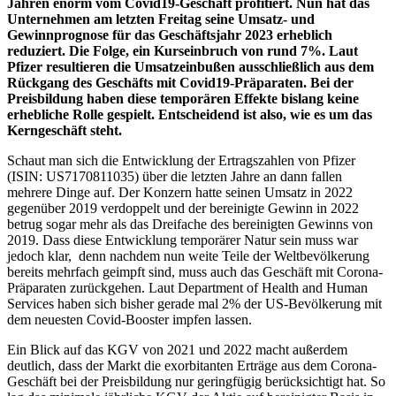
Jahren enorm vom Covid19-Geschäft profitiert. Nun hat das
Unternehmen am letzten Freitag seine Umsatz- und
Gewinnprognose für das Geschäftsjahr 2023 erheblich
reduziert. Die Folge, ein Kurseinbruch von rund 7%. Laut
Pfizer resultieren die Umsatzeinbußen ausschließlich aus dem
Rückgang des Geschäfts mit Covid19-Präparaten. Bei der
Preisbildung haben diese temporären Effekte bislang keine
erhebliche Rolle gespielt. Entscheidend ist also, wie es um das
Kerngeschäft steht.
Schaut man sich die Entwicklung der Ertragszahlen von Pfizer
(ISIN: US7170811035) über die letzten Jahre an dann fallen
mehrere Dinge auf. Der Konzern hatte seinen Umsatz in 2022
gegenüber 2019 verdoppelt und der bereinigte Gewinn in 2022
betrug sogar mehr als das Dreifache des bereinigten Gewinns von
2019. Dass diese Entwicklung temporärer Natur sein muss war
jedoch klar, denn nachdem nun weite Teile der Weltbevölkerung
bereits mehrfach geimpft sind, muss auch das Geschäft mit Corona-
Präparaten zurückgehen. Laut Department of Health and Human
Services haben sich bisher gerade mal 2% der US-Bevölkerung mit
dem neuesten Covid-Booster impfen lassen.
Ein Blick auf das KGV von 2021 und 2022 macht außerdem
deutlich, dass der Markt die exorbitanten Erträge aus dem Corona-
Geschäft bei der Preisbildung nur geringfügig berücksichtigt hat. So