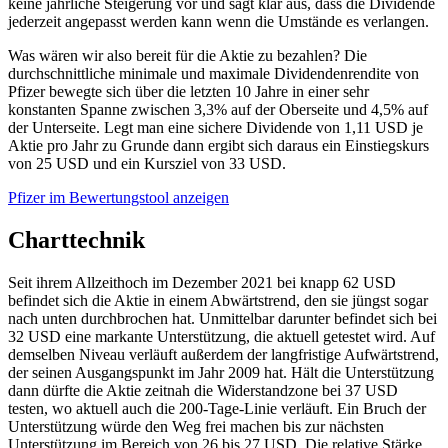
keine jährliche Steigerung vor und sagt klar aus, dass die Dividende
jederzeit angepasst werden kann wenn die Umstände es verlangen.
Was wären wir also bereit für die Aktie zu bezahlen? Die
durchschnittliche minimale und maximale Dividendenrendite von
Pfizer bewegte sich über die letzten 10 Jahre in einer sehr
konstanten Spanne zwischen 3,3% auf der Oberseite und 4,5% auf
der Unterseite. Legt man eine sichere Dividende von 1,11 USD je
Aktie pro Jahr zu Grunde dann ergibt sich daraus ein Einstiegskurs
von 25 USD und ein Kursziel von 33 USD.
Pfizer im Bewertungstool anzeigen
Charttechnik
Seit ihrem Allzeithoch im Dezember 2021 bei knapp 62 USD
befindet sich die Aktie in einem Abwärtstrend, den sie jüngst sogar
nach unten durchbrochen hat. Unmittelbar darunter befindet sich bei
32 USD eine markante Unterstützung, die aktuell getestet wird. Auf
demselben Niveau verläuft außerdem der langfristige Aufwärtstrend,
der seinen Ausgangspunkt im Jahr 2009 hat. Hält die Unterstützung
dann dürfte die Aktie zeitnah die Widerstandzone bei 37 USD
testen, wo aktuell auch die 200-Tage-Linie verläuft. Ein Bruch der
Unterstützung würde den Weg frei machen bis zur nächsten
Unterstützung im Bereich von 26 bis 27 USD. Die relative Stärke