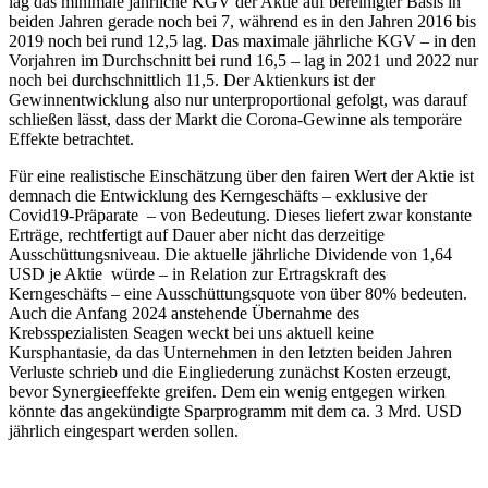
lag das minimale jährliche KGV der Aktie auf bereinigter Basis in
beiden Jahren gerade noch bei 7, während es in den Jahren 2016 bis
2019 noch bei rund 12,5 lag. Das maximale jährliche KGV – in den
Vorjahren im Durchschnitt bei rund 16,5 – lag in 2021 und 2022 nur
noch bei durchschnittlich 11,5. Der Aktienkurs ist der
Gewinnentwicklung also nur unterproportional gefolgt, was darauf
schließen lässt, dass der Markt die Corona-Gewinne als temporäre
Effekte betrachtet.
Für eine realistische Einschätzung über den fairen Wert der Aktie ist
demnach die Entwicklung des Kerngeschäfts – exklusive der
Covid19-Präparate – von Bedeutung. Dieses liefert zwar konstante
Erträge, rechtfertigt auf Dauer aber nicht das derzeitige
Ausschüttungsniveau. Die aktuelle jährliche Dividende von 1,64
USD je Aktie würde – in Relation zur Ertragskraft des
Kerngeschäfts – eine Ausschüttungsquote von über 80% bedeuten.
Auch die Anfang 2024 anstehende Übernahme des
Krebsspezialisten Seagen weckt bei uns aktuell keine
Kursphantasie, da das Unternehmen in den letzten beiden Jahren
Verluste schrieb und die Eingliederung zunächst Kosten erzeugt,
bevor Synergieeffekte greifen. Dem ein wenig entgegen wirken
könnte das angekündigte Sparprogramm mit dem ca. 3 Mrd. USD
jährlich eingespart werden sollen.