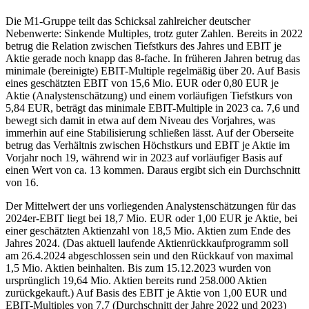
Die M1-Gruppe teilt das Schicksal zahlreicher deutscher
Nebenwerte: Sinkende Multiples, trotz guter Zahlen. Bereits in 2022
betrug die Relation zwischen Tiefstkurs des Jahres und EBIT je
Aktie gerade noch knapp das 8-fache. In früheren Jahren betrug das
minimale (bereinigte) EBIT-Multiple regelmäßig über 20. Auf Basis
eines geschätzten EBIT von 15,6 Mio. EUR oder 0,80 EUR je
Aktie (Analystenschätzung) und einem vorläufigen Tiefstkurs von
5,84 EUR, beträgt das minimale EBIT-Multiple in 2023 ca. 7,6 und
bewegt sich damit in etwa auf dem Niveau des Vorjahres, was
immerhin auf eine Stabilisierung schließen lässt. Auf der Oberseite
betrug das Verhältnis zwischen Höchstkurs und EBIT je Aktie im
Vorjahr noch 19, während wir in 2023 auf vorläufiger Basis auf
einen Wert von ca. 13 kommen. Daraus ergibt sich ein Durchschnitt
von 16.
Der Mittelwert der uns vorliegenden Analystenschätzungen für das
2024er-EBIT liegt bei 18,7 Mio. EUR oder 1,00 EUR je Aktie, bei
einer geschätzten Aktienzahl von 18,5 Mio. Aktien zum Ende des
Jahres 2024. (Das aktuell laufende Aktienrückkaufprogramm soll
am 26.4.2024 abgeschlossen sein und den Rückkauf von maximal
1,5 Mio. Aktien beinhalten. Bis zum 15.12.2023 wurden von
ursprünglich 19,64 Mio. Aktien bereits rund 258.000 Aktien
zurückgekauft.) Auf Basis des EBIT je Aktie von 1,00 EUR und
EBIT-Multiples von 7,7 (Durchschnitt der Jahre 2022 und 2023)