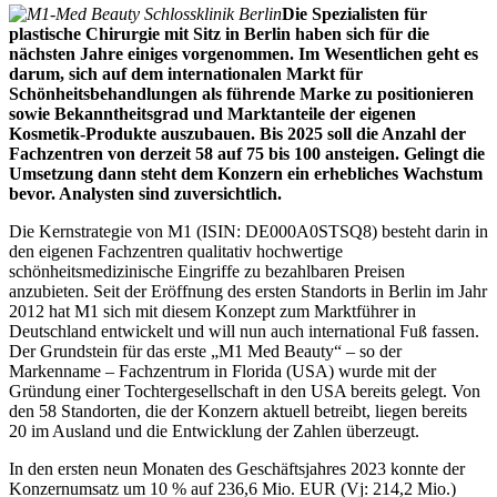
Die Spezialisten für
plastische Chirurgie mit Sitz in Berlin haben sich für die
nächsten Jahre einiges vorgenommen. Im Wesentlichen geht es
darum, sich auf dem internationalen Markt für
Schönheitsbehandlungen als führende Marke zu positionieren
sowie Bekanntheitsgrad und Marktanteile der eigenen
Kosmetik-Produkte auszubauen. Bis 2025 soll die Anzahl der
Fachzentren von derzeit 58 auf 75 bis 100 ansteigen. Gelingt die
Umsetzung dann steht dem Konzern ein erhebliches Wachstum
bevor. Analysten sind zuversichtlich.
Die Kernstrategie von M1 (ISIN: DE000A0STSQ8) besteht darin in
den eigenen Fachzentren qualitativ hochwertige
schönheitsmedizinische Eingriffe zu bezahlbaren Preisen
anzubieten. Seit der Eröffnung des ersten Standorts in Berlin im Jahr
2012 hat M1 sich mit diesem Konzept zum Marktführer in
Deutschland entwickelt und will nun auch international Fuß fassen.
Der Grundstein für das erste „M1 Med Beauty“ – so der
Markenname – Fachzentrum in Florida (USA) wurde mit der
Gründung einer Tochtergesellschaft in den USA bereits gelegt. Von
den 58 Standorten, die der Konzern aktuell betreibt, liegen bereits
20 im Ausland und die Entwicklung der Zahlen überzeugt.
In den ersten neun Monaten des Geschäftsjahres 2023 konnte der
Konzernumsatz um 10 % auf 236,6 Mio. EUR (Vj: 214,2 Mio.)