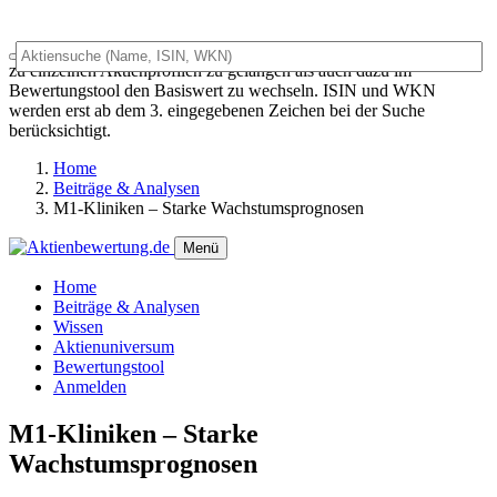
Das Universalsuchfeld dient sowohl als generelles Suchfeld um
zu einzelnen Aktienprofilen zu gelangen als auch dazu im
Bewertungstool den Basiswert zu wechseln. ISIN und WKN
werden erst ab dem 3. eingegebenen Zeichen bei der Suche
berücksichtigt.
Home
Beiträge & Analysen
M1-Kliniken – Starke Wachstumsprognosen
Menü
Home
Beiträge & Analysen
Wissen
Aktienuniversum
Bewertungstool
Anmelden
M1-Kliniken – Starke
Wachstumsprognosen