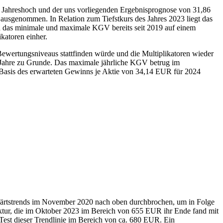
n Jahreshoch und der uns vorliegenden Ergebnisprognose von 31,86
 ausgenommen. In Relation zum Tiefstkurs des Jahres 2023 liegt das
sich das minimale und maximale KGV bereits seit 2019 auf einem
katoren einher.
ewertungsniveaus stattfinden würde und die Multiplikatoren wieder
0 Jahre zu Grunde. Das maximale jährliche KGV betrug im
 Basis des erwarteten Gewinns je Aktie von 34,14 EUR für 2024
fwärtstrends im November 2020 nach oben durchbrochen, um in Folge
ktur, die im Oktober 2023 im Bereich von 655 EUR ihr Ende fand mit
Test dieser Trendlinie im Bereich von ca. 680 EUR. Ein