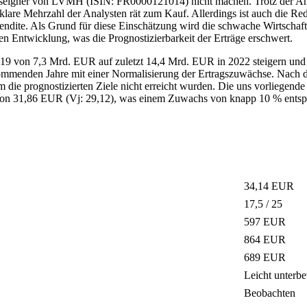
eilseigner von LVMH (ISIN: FR0000121014) nicht machen. Trotz der A
lare Mehrzahl der Analysten rät zum Kauf. Allerdings ist auch die Re
dite. Als Grund für diese Einschätzung wird die schwache Wirtscha
n Entwicklung, was die Prognostizierbarkeit der Erträge erschwert.
2019 von 7,3 Mrd. EUR auf zuletzt 14,4 Mrd. EUR in 2022 steigern und
kommenden Jahre mit einer Normalisierung der Ertragszuwächse. Nach 
dem die prognostizierten Ziele nicht erreicht wurden. Die uns vorlieg
ie von 31,86 EUR (Vj: 29,12), was einem Zuwachs von knapp 10 % ents
34,14 EUR
17,5 / 25
597 EUR
864 EUR
689 EUR
Leicht unterbe
Beobachten