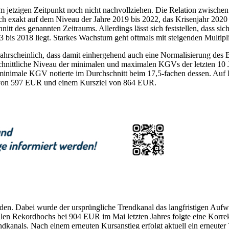
 jetzigen Zeitpunkt noch nicht nachvollziehen. Die Relation zwische
lich exakt auf dem Niveau der Jahre 2019 bis 2022, das Krisenjahr 2020
itt des genannten Zeitraums. Allerdings lässt sich feststellen, dass 
bis 2018 liegt. Starkes Wachstum geht oftmals mit steigenden Multipli
rscheinlich, dass damit einhergehend auch eine Normalisierung des B
hschnittliche Niveau der minimalen und maximalen KGVs der letzten 1
 minimale KGV notierte im Durchschnitt beim 17,5-fachen dessen. Auf
s von 597 EUR und einem Kursziel von 864 EUR.
den. Dabei wurde der ursprüngliche Trendkanal das langfristigen Au
llen Rekordhochs bei 904 EUR im Mai letzten Jahres folgte eine Korre
kanals. Nach einem erneuten Kursanstieg erfolgt aktuell ein erneuter 