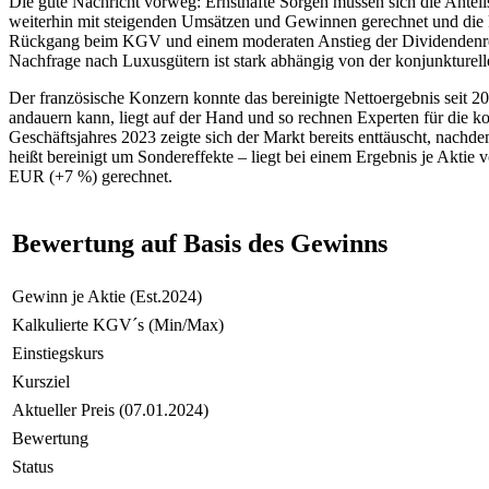
Die gute Nachricht vorweg: Ernsthafte Sorgen müssen sich die Ant
weiterhin mit steigenden Umsätzen und Gewinnen gerechnet und die k
Rückgang beim KGV und einem moderaten Anstieg der Dividendenren
Nachfrage nach Luxusgütern ist stark abhängig von der konjunkturelle
Der französische Konzern konnte das bereinigte Nettoergebnis seit 
andauern kann, liegt auf der Hand und so rechnen Experten für die 
Geschäftsjahres 2023 zeigte sich der Markt bereits enttäuscht, nach
heißt bereinigt um Sondereffekte – liegt bei einem Ergebnis je Akt
EUR (+7 %) gerechnet.
Bewertung auf Basis des Gewinns
Gewinn je Aktie (Est.2024)
Kalkulierte KGV´s (Min/Max)
Einstiegskurs
Kursziel
Aktueller Preis (07.01.2024)
Bewertung
Status