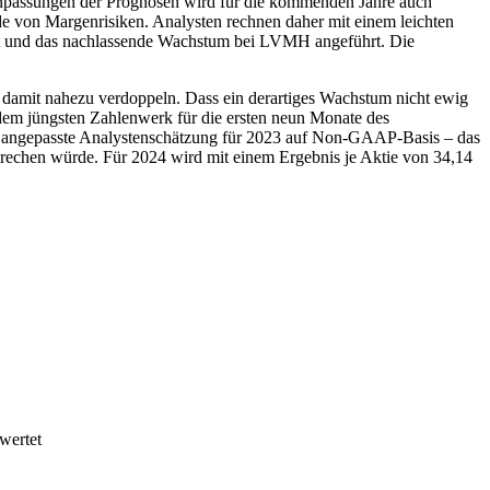
npassungen der Prognosen wird für die kommenden Jahre auch
de von Margenrisiken. Analysten rechnen daher mit einem leichten
ft und das nachlassende Wachstum bei LVMH angeführt. Die
 damit nahezu verdoppeln. Dass ein derartiges Wachstum nicht ewig
dem jüngsten Zahlenwerk für die ersten neun Monate des
ende angepasste Analystenschätzung für 2023 auf Non-GAAP-Basis – das
prechen würde. Für 2024 wird mit einem Ergebnis je Aktie von 34,14
wertet