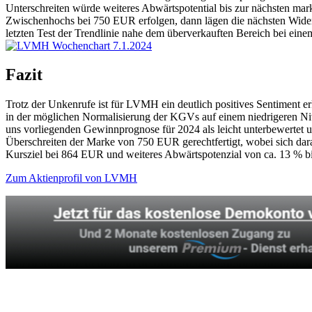
Unterschreiten würde weiteres Abwärtspotential bis zur nächsten mar
Zwischenhochs bei 750 EUR erfolgen, dann lägen die nächsten Wider
letzten Test der Trendlinie nahe dem überverkauften Bereich bei eine
Fazit
Trotz der Unkenrufe ist für LVMH ein deutlich positives Sentiment er
in der möglichen Normalisierung der KGVs auf einem niedrigeren Niv
uns vorliegenden Gewinnprognose für 2024 als leicht unterbewertet 
Überschreiten der Marke von 750 EUR gerechtfertigt, wobei sich darau
Kursziel bei 864 EUR und weiteres Abwärtspotenzial von ca. 13 % bi
Zum Aktienprofil von LVMH