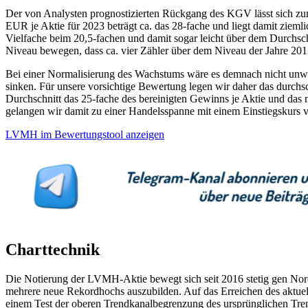
Der von Analysten prognostizierten Rückgang des KGV lässt sich zum
EUR je Aktie für 2023 beträgt ca. das 28-fache und liegt damit ziem
Vielfache beim 20,5-fachen und damit sogar leicht über dem Durchschn
Niveau bewegen, dass ca. vier Zähler über dem Niveau der Jahre 2013 
Bei einer Normalisierung des Wachstums wäre es demnach nicht unwah
sinken. Für unsere vorsichtige Bewertung legen wir daher das durc
Durchschnitt das 25-fache des bereinigten Gewinns je Aktie und das
gelangen wir damit zu einer Handelsspanne mit einem Einstiegskur
LVMH im Bewertungstool anzeigen
Charttechnik
Die Notierung der LVMH-Aktie bewegt sich seit 2016 stetig gen Nor
mehrere neue Rekordhochs auszubilden. Auf das Erreichen des aktue
einem Test der oberen Trendkanalbegrenzung des ursprünglichen Trend