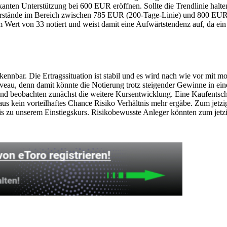
kanten Unterstützung bei 600 EUR eröffnen. Sollte die Trendlinie halt
stände im Bereich zwischen 785 EUR (200-Tage-Linie) und 800 EUR. D
m Wert von 33 notiert und weist damit eine Aufwärtstendenz auf, da ein
kennbar. Die Ertragssituation ist stabil und es wird nach wie vor mit 
eau, denn damit könnte die Notierung trotz steigender Gewinne in ein
und beobachten zunächst die weitere Kursentwicklung. Eine Kaufentsc
s kein vorteilhaftes Chance Risiko Verhältnis mehr ergäbe. Zum jetzig
s zu unserem Einstiegskurs. Risikobewusste Anleger könnten zum jetzig