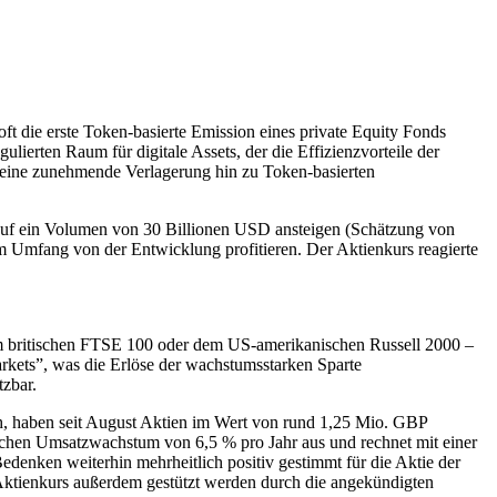
 die erste Token-basierte Emission eines private Equity Fonds
gulierten Raum für digitale Assets, der die Effizienzvorteile der
n eine zunehmende Verlagerung hin zu Token-basierten
 auf ein Volumen von 30 Billionen USD ansteigen (Schätzung von
em Umfang von der Entwicklung profitieren. Der Aktienkurs reagierte
m britischen FTSE 100 oder dem US-amerikanischen Russell 2000 –
kets”, was die Erlöse der wachstumsstarken Sparte
zbar.
, haben seit August Aktien im Wert von rund 1,25 Mio. GBP
schen Umsatzwachstum von 6,5 % pro Jahr aus und rechnet mit einer
denken weiterhin mehrheitlich positiv gestimmt für die Aktie der
Aktienkurs außerdem gestützt werden durch die angekündigten