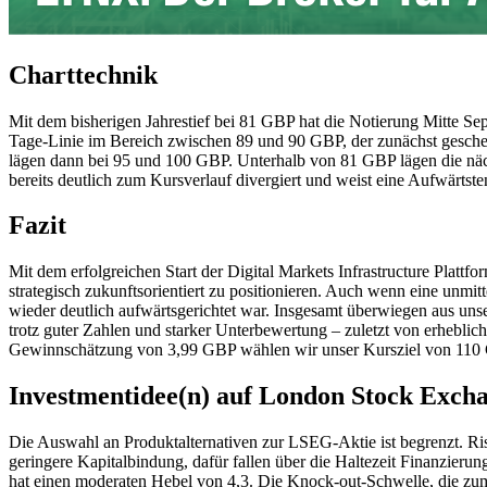
Charttechnik
Mit dem bisherigen Jahrestief bei 81 GBP hat die Notierung Mitte Sep
Tage-Linie im Bereich zwischen 89 und 90 GBP, der zunächst gescheit
lägen dann bei 95 und 100 GBP. Unterhalb von 81 GBP lägen die näch
bereits deutlich zum Kursverlauf divergiert und weist eine Aufwärtste
Fazit
Mit dem erfolgreichen Start der Digital Markets Infrastructure Plattf
strategisch zukunftsorientiert zu positionieren. Auch wenn eine unmit
wieder deutlich aufwärtsgerichtet war. Insgesamt überwiegen aus uns
trotz guter Zahlen und starker Unterbewertung – zuletzt von erhebli
Gewinnschätzung von 3,99 GBP wählen wir unser Kursziel von 110 G
Investmentidee(n) auf London Stock Exch
Die Auswahl an Produktalternativen zur LSEG-Aktie ist begrenzt. Ri
geringere Kapitalbindung, dafür fallen über die Haltezeit Finanzieru
hat einen moderaten Hebel von 4,3. Die Knock-out-Schwelle, die zum T