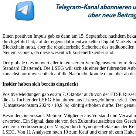
Einen positiven Impuls gab es dann am 15. September, nachdem bekan
durchgeführt hat, auf der eigens dafür entwickelten Digital Markets Inf
Blockchain nutzt, aber die regulatorische Sicherheit des traditione
Neuemissionen, da diese wesentlich kosteneffizienter sind.
Der globale Gesamtwert aller tokenisierten Vermögenswerte wird der
Standard Chartered). Die LSEG will sich als einer der führenden Anb
zunächst nur unwesentlich auf die Nachricht, konnte dann aber ab d
Insider haben sich bereits eingedeckt
Positive Meldungen gab es am 7. Oktober auch von der FTSE Russel
die als Tochter der LSEG Einnahmen aus Lizenzgebühren erzielt. De
(Umsatzwachstum 2024: +10,9 %) künftig erhöhen dürfte. Der genaue 
Besonders interessant: Mehrere Mitglieder aus Vorstand und Verwa
erworben. Ein Signal, dass sie von den Zukunftsaussichten des Gesc
weiteren Verbesserung der Margen durch Synergieeffekte aus der Refi
LSEG. Von 11 Analysten raten 10 zum Kauf und einer rät zum Halten,