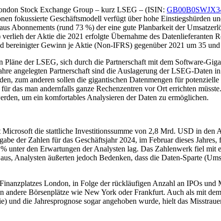
e London Stock Exchange Group – kurz LSEG – (ISIN:
GB00B0SWJX3
nen fokussierte Geschäftsmodell verfügt über hohe Einstiegshürden un
us Abonnements (rund 73 %) der eine gute Planbarkeit der Umsatzerlöse
erlieh der Aktie die 2021 erfolgte Übernahme des Datenlieferanten Re
d bereinigter Gewinn je Aktie (Non-IFRS) gegenüber 2021 um 35 und
en Pläne der LSEG, sich durch die Partnerschaft mit dem Software-Giga
hre angelegten Partnerschaft sind die Auslagerung der LSEG-Daten in 
werden, zum anderen sollen die gigantischen Datenmengen für potenziel
ür das man andernfalls ganze Rechenzentren vor Ort errichten müsste. 
rden, um ein komfortables Analysieren der Daten zu ermöglichen.
 Microsoft die stattliche Investitionssumme von 2,8 Mrd. USD in den A
ntgabe der Zahlen für das Geschäftsjahr 2024, im Februar dieses Jahre
5 % unter den Erwartungen der Analysten lag. Das Zahlenwerk fiel m
de aus, Analysten äußerten jedoch Bedenken, dass die Daten-Sparte 
Finanzplatzes London, in Folge der rückläufigen Anzahl an IPOs und M
 andere Börsenplätze wie New York oder Frankfurt. Auch als mit dem 
ie) und die Jahresprognose sogar angehoben wurde, hielt das Misstraue