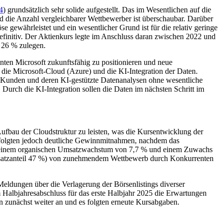
4
) grundsätzlich sehr solide aufgestellt. Das im Wesentlichen auf die
d die Anzahl vergleichbarer Wettbewerber ist überschaubar. Darüber
 gewährleistet und ein wesentlicher Grund ist für die relativ geringe
finitiv. Der Aktienkurs legte im Anschluss daran zwischen 2022 und
 26 % zulegen.
nten Microsoft zukunftsfähig zu positionieren und neue
die Microsoft-Cloud (Azure) und die KI-Integration der Daten.
le Kunden und deren KI-gestützte Datenanalysen ohne wesentliche
Durch die KI-Integration sollen die Daten im nächsten Schritt im
ufbau der Cloudstruktur zu leisten, was die Kursentwicklung der
s, folgten jedoch deutliche Gewinnmitnahmen, nachdem das
it einem organischen Umsatzwachstum von 7,7 % und einem Zuwachs
(Umsatzanteil 47 %) von zunehmendem Wettbewerb durch Konkurrenten
eldungen über die Verlagerung der Börsenlistings diverser
Halbjahresabschluss für das erste Halbjahr 2025 die Erwartungen
n zunächst weiter an und es folgten erneute Kursabgaben.