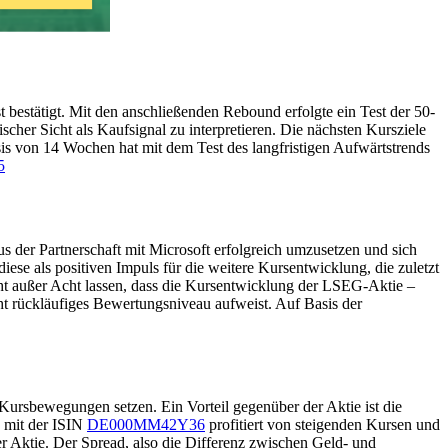
 bestätigt. Mit den anschließenden Rebound erfolgte ein Test der 50-
her Sicht als Kaufsignal zu interpretieren. Die nächsten Kursziele
s von 14 Wochen hat mit dem Test des langfristigen Aufwärtstrends
us der Partnerschaft mit Microsoft erfolgreich umzusetzen und sich
iese als positiven Impuls für die weitere Kursentwicklung, die zuletzt
icht außer Acht lassen, dass die Kursentwicklung der LSEG-Aktie –
ht rückläufiges Bewertungsniveau aufweist. Auf Basis der
ursbewegungen setzen. Ein Vorteil gegenüber der Aktie ist die
n mit der ISIN
DE000MM42Y36
profitiert von steigenden Kursen und
er Aktie. Der Spread, also die Differenz zwischen Geld- und