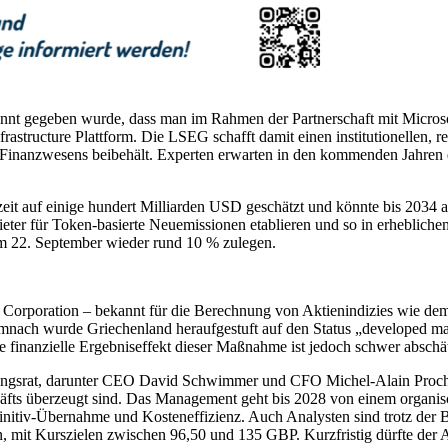
nt gegeben wurde, dass man im Rahmen der Partnerschaft mit Microsoft
rastructure Plattform. Die LSEG schafft damit einen institutionellen, re
llen Finanzwesens beibehält. Experten erwarten in den kommenden Jahre
zeit auf einige hundert Milliarden USD geschätzt und könnte bis 2034
ieter für Token-basierte Neuemissionen etablieren und so in erheblich
em 22. September wieder rund 10 % zulegen.
 Corporation – bekannt für die Berechnung von Aktienindizies wie de
mnach wurde Griechenland heraufgestuft auf den Status „developed mar
finanzielle Ergebniseffekt dieser Maßnahme ist jedoch schwer abschät
ltungsrat, darunter CEO David Schwimmer und CFO Michel-Alain Proch
häfts überzeugt sind. Das Management geht bis 2028 von einem organi
nitiv-Übernahme und Kosteneffizienz. Auch Analysten sind trotz der Be
 mit Kurszielen zwischen 96,50 und 135 GBP. Kurzfristig dürfte der 