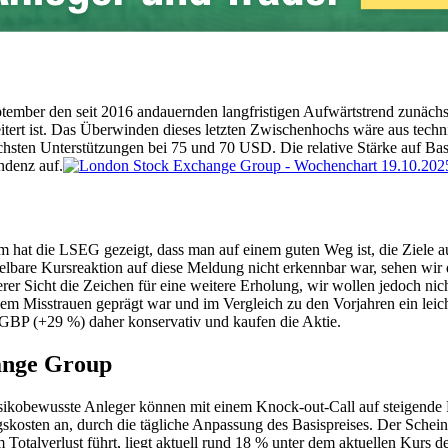
tember den seit 2016 andauernden langfristigen Aufwärtstrend zunächst
ert ist. Das Überwinden dieses letzten Zwischenhochs wäre aus technisc
sten Unterstützungen bei 75 und 70 USD. Die relative Stärke auf Basi
ndenz auf.
orm hat die LSEG gezeigt, dass man auf einem guten Weg ist, die Ziele a
telbare Kursreaktion auf diese Meldung nicht erkennbar war, sehen wir d
erer Sicht die Zeichen für eine weitere Erholung, wir wollen jedoch n
chem Misstrauen geprägt war und im Vergleich zu den Vorjahren ein leic
BP (+29 %) daher konservativ und kaufen die Aktie.
ange Group
sikobewusste Anleger können mit einem Knock-out-Call auf steigende K
ngskosten an, durch die tägliche Anpassung des Basispreises. Der Schei
otalverlust führt, liegt aktuell rund 18 % unter dem aktuellen Kurs d