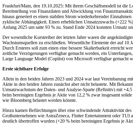
Frankfurt/Main, den 19.10.2025: Mit ihrem Geschäftsmodell ist di
Bereitstellung von Finanzdaten und Abwicklung von Finanztransaktio
hinaus generiert es einen stabilen Strom wiederkehrender Einnahmen a
zyklische Abhängigkeit. Einen erheblichen Umsatzzuwachs (+222 %) v
Anfang 2025 um satte 93 % zu. Stand Ende 2024 konnten Umsatz un
Der wesentliche Kurstreiber der letzten Jahre waren die angekündigt
Wachstumsquellen zu erschließen. Wesentliche Elemente der auf 10 Ja
Durch Ersteres soll zum einen eine bessere Skalierbarkeit erreicht 
zeitliche Verzögerungen verfügbar gemacht werden, ein Unterfangen, f
Large Language Model (Copilot) von Microsoft verfügbar gemacht we
Erste sichtbare Erfolge
Allein in den beiden Jahren 2023 und 2024 war laut Vereinbarung mit
Aktie in den beiden Jahren zunächst aber nicht belastete. Mit Bekan
Umsatzwachstum der Daten- und Analyse-Sparte (Refinitiv) mit +4,
beim bereinigten Ergebnis je Aktie von 12,2 % zwar insgesamt soli
wie Bloomberg belastet werden könnte.
Hinzu kamen Befürchtungen über eine schwindende Attraktivität des 
Großunternehmen wie AstraZeneca, Flutter Entertainment oder TUI an
deutlich übertroffen wurden (+20 % beim bereinigten Ergebnis je Akt