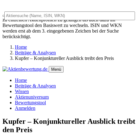
Das Universalsuchfeld dient sowohl als generelles Suchfeld um
zu einzelnen Aktienprofilen zu gelangen als auch dazu im
Bewertungstool den Basiswert zu wechseln. ISIN und WKN
werden erst ab dem 3. eingegebenen Zeichen bei der Suche
berücksichtigt.
Home
Beiträge & Analysen
Kupfer – Konjunktureller Ausblick treibt den Preis
Menü
Home
Beiträge & Analysen
Wissen
Aktienuniversum
Bewertungstool
Anmelden
Kupfer – Konjunktureller Ausblick treibt
den Preis