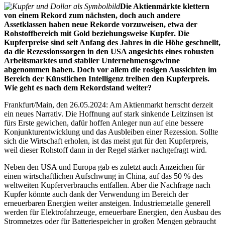
Die Aktienmärkte klettern
von einem Rekord zum nächsten, doch auch andere
Assetklassen haben neue Rekorde vorzuweisen, etwa der
Rohstoffbereich mit Gold beziehungsweise Kupfer. Die
Kupferpreise sind seit Anfang des Jahres in die Höhe geschnellt,
da die Rezessionssorgen in den USA angesichts eines robusten
Arbeitsmarktes und stabiler Unternehmensgewinne
abgenommen haben. Doch vor allem die rosigen Aussichten im
Bereich der Künstlichen Intelligenz treiben den Kupferpreis.
Wie geht es nach dem Rekordstand weiter?
Frankfurt/Main, den 26.05.2024: Am Aktienmarkt herrscht derzeit
ein neues Narrativ. Die Hoffnung auf stark sinkende Leitzinsen ist
fürs Erste gewichen, dafür hoffen Anleger nun auf eine bessere
Konjunkturentwicklung und das Ausbleiben einer Rezession. Sollte
sich die Wirtschaft erholen, ist das meist gut für den Kupferpreis,
weil dieser Rohstoff dann in der Regel stärker nachgefragt wird.
Neben den USA und Europa gab es zuletzt auch Anzeichen für
einen wirtschaftlichen Aufschwung in China, auf das 50 % des
weltweiten Kupferverbrauchs entfallen. Aber die Nachfrage nach
Kupfer könnte auch dank der Verwendung im Bereich der
erneuerbaren Energien weiter ansteigen. Industriemetalle generell
werden für Elektrofahrzeuge, erneuerbare Energien, den Ausbau des
Stromnetzes oder für Batteriespeicher in großen Mengen gebraucht