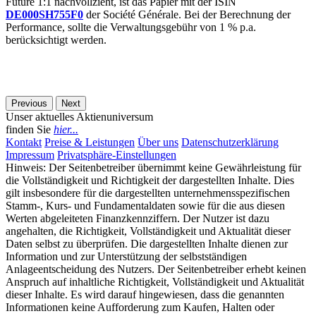
Future 1:1 nachvollzieht, ist das Papier mit der ISIN
DE000SH755F0
der Société Générale. Bei der Berechnung der
Performance, sollte die Verwaltungsgebühr von 1 % p.a.
berücksichtigt werden.
Previous
Next
Unser aktuelles Aktienuniversum
finden Sie
hier...
Kontakt
Preise & Leistungen
Über uns
Datenschutzerklärung
Impressum
Privatsphäre-Einstellungen
Hinweis: Der Seitenbetreiber übernimmt keine Gewährleistung für
die Vollständigkeit und Richtigkeit der dargestellten Inhalte. Dies
gilt insbesondere für die dargestellten unternehmensspezifischen
Stamm-, Kurs- und Fundamentaldaten sowie für die aus diesen
Werten abgeleiteten Finanzkennziffern. Der Nutzer ist dazu
angehalten, die Richtigkeit, Vollständigkeit und Aktualität dieser
Daten selbst zu überprüfen. Die dargestellten Inhalte dienen zur
Information und zur Unterstützung der selbstständigen
Anlageentscheidung des Nutzers. Der Seitenbetreiber erhebt keinen
Anspruch auf inhaltliche Richtigkeit, Vollständigkeit und Aktualität
dieser Inhalte. Es wird darauf hingewiesen, dass die genannten
Informationen keine Aufforderung zum Kaufen, Halten oder