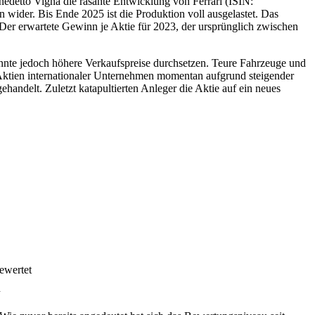
detto Vigna die rasante Entwicklung von Ferrari (ISIN:
wider. Bis Ende 2025 ist die Produktion voll ausgelastet. Das
er erwartete Gewinn je Aktie für 2023, der ursprünglich zwischen
nnte jedoch höhere Verkaufspreise durchsetzen. Teure Fahrzeuge und
 Aktien internationaler Unternehmen momentan aufgrund steigender
handelt. Zuletzt katapultierten Anleger die Aktie auf ein neues
ewertet
n