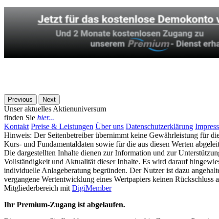
Previous
Next
Unser aktuelles Aktienuniversum
finden Sie
hier...
Kontakt
Preise & Leistungen
Über uns
Datenschutzerklärung
Impres
Hinweis: Der Seitenbetreiber übernimmt keine Gewährleistung für die V
Kurs- und Fundamentaldaten sowie für die aus diesen Werten abgeleitet
Die dargestellten Inhalte dienen zur Information und zur Unterstützun
Vollständigkeit und Aktualität dieser Inhalte. Es wird darauf hinge
individuelle Anlageberatung begründen. Der Nutzer ist dazu angehalt
vergangene Wertentwicklung eines Wertpapiers keinen Rückschluss au
Mitgliederbereich mit
DigiMember
Ihr Premium-Zugang ist abgelaufen.