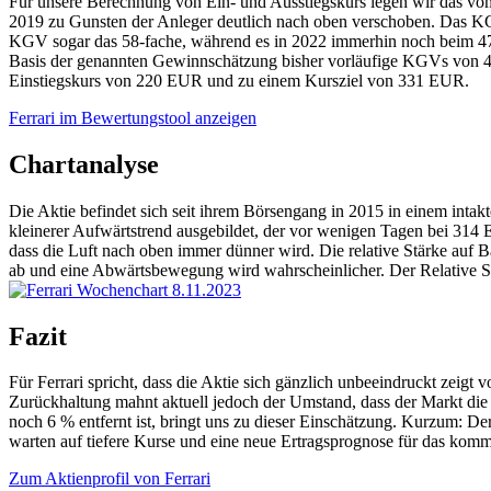
Für unsere Berechnung von Ein- und Ausstiegskurs legen wir das vom
2019 zu Gunsten der Anleger deutlich nach oben verschoben. Das KGV
KGV sogar das 58-fache, während es in 2022 immerhin noch beim 47-fa
Basis der genannten Gewinnschätzung bisher vorläufige KGVs von 48 
Einstiegskurs von 220 EUR und zu einem Kursziel von 331 EUR.
Ferrari im Bewertungstool anzeigen
Chartanalyse
Die Aktie befindet sich seit ihrem Börsengang in 2015 in einem intak
kleinerer Aufwärtstrend ausgebildet, der vor wenigen Tagen bei 314 E
dass die Luft nach oben immer dünner wird. Die relative Stärke auf
ab und eine Abwärtsbewegung wird wahrscheinlicher. Der Relative St
Fazit
Für Ferrari spricht, dass die Aktie sich gänzlich unbeeindruckt zeig
Zurückhaltung mahnt aktuell jedoch der Umstand, dass der Markt die 
noch 6 % entfernt ist, bringt uns zu dieser Einschätzung. Kurzum: Der
warten auf tiefere Kurse und eine neue Ertragsprognose für das komm
Zum Aktienprofil von Ferrari