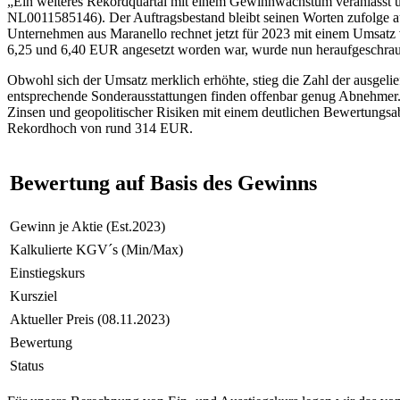
„Ein weiteres Rekordquartal mit einem Gewinnwachstum veranlasst u
NL0011585146). Der Auftragsbestand bleibt seinen Worten zufolge auf
Unternehmen aus Maranello rechnet jetzt für 2023 mit einem Umsatz 
6,25 und 6,40 EUR angesetzt worden war, wurde nun heraufgeschrau
Obwohl sich der Umsatz merklich erhöhte, stieg die Zahl der ausgel
entsprechende Sonderausstattungen finden offenbar genug Abnehmer. 
Zinsen und geopolitischer Risiken mit einem deutlichen Bewertungsabs
Rekordhoch von rund 314 EUR.
Bewertung auf Basis des Gewinns
Gewinn je Aktie (Est.2023)
Kalkulierte KGV´s (Min/Max)
Einstiegskurs
Kursziel
Aktueller Preis (08.11.2023)
Bewertung
Status