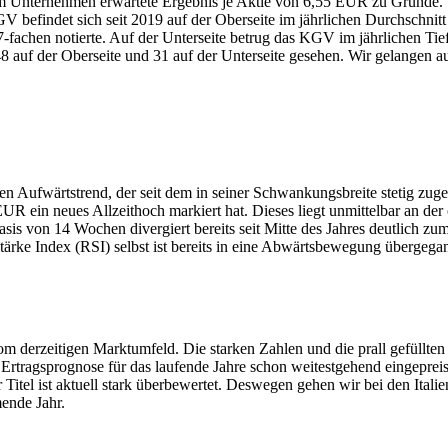
 Unternehmen erwartete Ergebnis je Aktie von 6,55 EUR zu Grunde. Wi
 befindet sich seit 2019 auf der Oberseite im jährlichen Durchschnit
chen notierte. Auf der Unterseite betrug das KGV im jährlichen Tief 
auf der Oberseite und 31 auf der Unterseite gesehen. Wir gelangen au
ten Aufwärtstrend, der seit dem in seiner Schwankungsbreite stetig zug
UR ein neues Allzeithoch markiert hat. Dieses liegt unmittelbar an der 
 Basis von 14 Wochen divergiert bereits seit Mitte des Jahres deutli
ärke Index (RSI) selbst ist bereits in eine Abwärtsbewegung übergega
t vom derzeitigen Marktumfeld. Die starken Zahlen und die prall gefüll
Ertragsprognose für das laufende Jahre schon weitestgehend eingepreis
 Titel ist aktuell stark überbewertet. Deswegen gehen wir bei den Ital
ende Jahr.