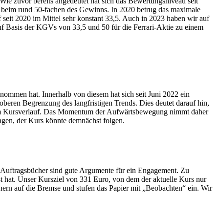
e zuvor bereits angedeutet hat sich das Bewertungsniveau seit
t beim rund 50-fachen des Gewinns. In 2020 betrug das maximale
seit 2020 im Mittel sehr konstant 33,5. Auch in 2023 haben wir auf
f Basis der KGVs von 33,5 und 50 für die Ferrari-Aktie zu einem
enommen hat. Innerhalb von diesem hat sich seit Juni 2022 ein
oberen Begrenzung des langfristigen Trends. Dies deutet darauf hin,
ch zum Kursverlauf. Das Momentum der Aufwärtsbewegung nimmt daher
ngen, der Kurs könnte demnächst folgen.
ten Auftragsbücher sind gute Argumente für ein Engagement. Zu
t hat. Unser Kursziel von 331 Euro, von dem der aktuelle Kurs nur
ienern auf die Bremse und stufen das Papier mit „Beobachten“ ein. Wir