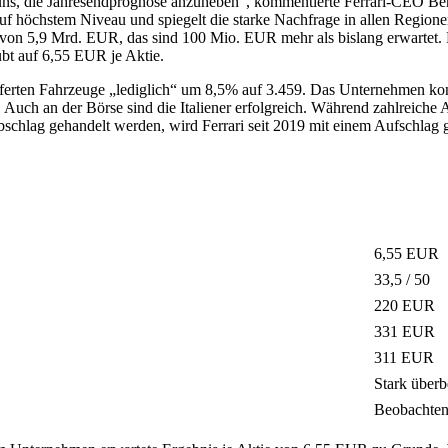
ns, die Jahresendprognose anzuheben“, kommentierte Ferrari-CEO Bene
 höchstem Niveau und spiegelt die starke Nachfrage in allen Regionen 
von 5,9 Mrd. EUR, das sind 100 Mio. EUR mehr als bislang erwartet. D
bt auf 6,55 EUR je Aktie.
ieferten Fahrzeuge „lediglich“ um 8,5% auf 3.459. Das Unternehmen ko
Auch an der Börse sind die Italiener erfolgreich. Während zahlreiche
chlag gehandelt werden, wird Ferrari seit 2019 mit einem Aufschlag ge
6,55 EUR
33,5 / 50
220 EUR
331 EUR
311 EUR
Stark überb
Beobachte