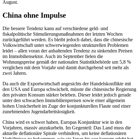
August.
China ohne Impulse
Die bessere Tendenz kann auf verschiedene geld- und
fiskalpolitische Stimulierungsmaßnahmen der letzten Wochen
zurückgeführt werden. Es bleibt jedoch dabei, dass die chinesische
Volkswirtschaft unter schwerwiegenden strukturellen Problemen
leidet – allen voran der anhaltenden Tendenz zu sinkenden Preisen
im Immobiliensektor. Auch im September fielen die
Wohnungspreise gemäß der nationalen Statistikbehörde um 5,8 %
verglichen mit dem Vorjahr und damit durchgehend seit mehr als
zwei Jahren.
Da auch die Exportwirtschaft angesichts der Handelskonflikte mit
den USA und Europa schwächelt, müsste die chinesische Regierung
den privaten Konsum stärker beleben. Dieser leidet jedoch gerade
unter den schwachen Immobilienpreisen sowie einer allgemein
hohen Unsicherheit im Zuge der konjunkturellen Flaute und einer
zunehmenden Jugendarbeitslosigkeit.
China wird es schwer haben, Europas Konjunktur wie in den
Vorjahren, massiv anzukurbeln. Im Gegenteil: Das Land muss die
aktuelle deflationäre Spirale verhindern, um keine deflationären
Verhältnisse zu bekommen, wie sie Japan bis vor kurzem erlebt hat.