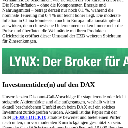
Die Kern-Inflation – ohne die Komponenten Energie und
Nahrungsmittel – beträgt derzeit nur noch 0,1 %, während die
nominale Teuerung mit 0,4 % nur leicht höher liegt. Die moderate
Inflation in China könnte sich auch in Europa inflationsdämpfend
auswirken, denn chinesische Unternehmen senken immer mehr die
Preise und überfluten die Weltmärkte mit ihren Produkten.
Gleichzeitig eröffnet dieser Umstand der EZB weiteren Spielraum
für Zinssenkungen.
Investmentidee(n) auf den DAX
Unsere letzten Discount-Call-Vorschläge für stagnierende oder leicht
steigende Aktienmärkte sind alle aufgegangen, weshalb wir im
aktuell beschriebenen Umfeld auch beim DAX auf ein solches
Investment zurückgreifen würden. Aktuell ist das Papier mit der
ISIN
DE000HD1CKT0
attraktiv bewertet und bietet einen Puffer
nach unten, um vor moderaten Kursrückgängen geschützt zu sein.
Denn der Cap (Höchstauszahlungsbetrag) liegt mit 19.000 Punkten