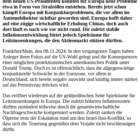
dem neuen US-Präsidenten könnten für Europa neue Probleme
etwa in Form von Strafzöllen entstehen. Bereits jetzt schon
kämpft Europa mit Konjunkturproblemen, die vor allem im
Automobilsektor sichtbar geworden sind. Europa hofft daher
auf eine zügige wirtschaftliche Erholung Chinas, doch auch
dort läuft es nach wie vor nicht rund. Die zuletzt stabile
Inflationsentwicklung bietet jedoch Spielräume für
Leitzinssenkungen, die den Aktienmarkt stützen dürften.
Frankfurt/Main, den 08.11.2024: In den vergangenen Tagen haben
Anleger ihren Fokus auf die US-Wahl gelegt und die Konsequenzen
einer möglichen protektionistischen amerikanischen Politik unter
Donald Trump. Doch es ist offensichtlich, dass die allgegenwärtige
konjunkturelle Schwäche in der Eurozone, vor allem in
Deutschland, sich bereits negativ auswirkt und künftig immer stärker
auf das Preisniveau drücken wird.
Das eröffnet wiederum auf der geldpolitischen Seite Spielräume für
Leitzinssenkungen in Europa. Die zuletzt höheren Inflationsraten
dürften zumindest teilweise durch die gesamtwirtschaftliche
Nachfrageschwäche kompensiert werden. Zuletzt sanken die
Ölpreise trotz der Eskalation rund um den Israel-Iran-Konflikt, so
dass sich die Teuerung gegenüber dem Vorjahr nicht beschleunigen
dürfte.