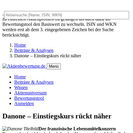
Das Universalsuchfeld dient sowohl als generelles Suchfeld um
zu einzelnen Aktienprofilen zu gelangen als auch dazu im
Bewertungstool den Basiswert zu wechseln. ISIN und WKN
werden erst ab dem 3. eingegebenen Zeichen bei der Suche
berücksichtigt.
Home
Beiträge & Analysen
Danone – Einstiegskurs rückt näher
Menü
Home
Beiträge & Analysen
Wissen
Aktienuniversum
Bewertungstool
Anmelden
Danone – Einstiegskurs rückt näher
Der französische Lebensmittelkonzern