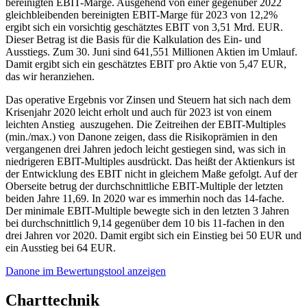
bereinigten EBIT-Marge. Ausgehend von einer gegenüber 2022
gleichbleibenden bereinigten EBIT-Marge für 2023 von 12,2%
ergibt sich ein vorsichtig geschätztes EBIT von 3,51 Mrd. EUR.
Dieser Betrag ist die Basis für die Kalkulation des Ein- und
Ausstiegs. Zum 30. Juni sind 641,551 Millionen Aktien im Umlauf.
Damit ergibt sich ein geschätztes EBIT pro Aktie von 5,47 EUR,
das wir heranziehen.
Das operative Ergebnis vor Zinsen und Steuern hat sich nach dem
Krisenjahr 2020 leicht erholt und auch für 2023 ist von einem
leichten Anstieg auszugehen. Die Zeitreihen der EBIT-Multiples
(min./max.) von Danone zeigen, dass die Risikoprämien in den
vergangenen drei Jahren jedoch leicht gestiegen sind, was sich in
niedrigeren EBIT-Multiples ausdrückt. Das heißt der Aktienkurs ist
der Entwicklung des EBIT nicht in gleichem Maße gefolgt. Auf der
Oberseite betrug der durchschnittliche EBIT-Multiple der letzten
beiden Jahre 11,69. In 2020 war es immerhin noch das 14-fache.
Der minimale EBIT-Multiple bewegte sich in den letzten 3 Jahren
bei durchschnittlich 9,14 gegenüber dem 10 bis 11-fachen in den
drei Jahren vor 2020. Damit ergibt sich ein Einstieg bei 50 EUR und
ein Ausstieg bei 64 EUR.
Danone im Bewertungstool anzeigen
Charttechnik