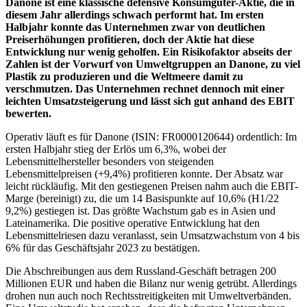
Danone ist eine klassische defensive Konsumgüter-Aktie, die in
diesem Jahr allerdings schwach performt hat. Im ersten
Halbjahr konnte das Unternehmen zwar von deutlichen
Preiserhöhungen profitieren, doch der Aktie hat diese
Entwicklung nur wenig geholfen. Ein Risikofaktor abseits der
Zahlen ist der Vorwurf von Umweltgruppen an Danone, zu viel
Plastik zu produzieren und die Weltmeere damit zu
verschmutzen. Das Unternehmen rechnet dennoch mit einer
leichten Umsatzsteigerung und lässt sich gut anhand des EBIT
bewerten.
Operativ läuft es für Danone (ISIN: FR0000120644) ordentlich: Im
ersten Halbjahr stieg der Erlös um 6,3%, wobei der
Lebensmittelhersteller besonders von steigenden
Lebensmittelpreisen (+9,4%) profitieren konnte. Der Absatz war
leicht rückläufig. Mit den gestiegenen Preisen nahm auch die EBIT-
Marge (bereinigt) zu, die um 14 Basispunkte auf 10,6% (H1/22
9,2%) gestiegen ist. Das größte Wachstum gab es in Asien und
Lateinamerika. Die positive operative Entwicklung hat den
Lebensmittelriesen dazu veranlasst, sein Umsatzwachstum von 4 bis
6% für das Geschäftsjahr 2023 zu bestätigen.
Die Abschreibungen aus dem Russland-Geschäft betragen 200
Millionen EUR und haben die Bilanz nur wenig getrübt. Allerdings
drohen nun auch noch Rechtsstreitigkeiten mit Umweltverbänden.