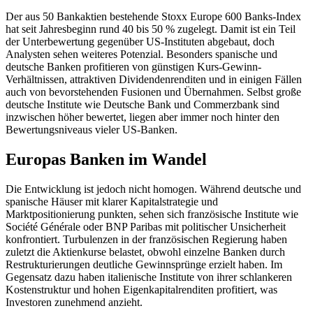
Der aus 50 Bankaktien bestehende Stoxx Europe 600 Banks-Index
hat seit Jahresbeginn rund 40 bis 50 % zugelegt. Damit ist ein Teil
der Unterbewertung gegenüber US-Instituten abgebaut, doch
Analysten sehen weiteres Potenzial. Besonders spanische und
deutsche Banken profitieren von günstigen Kurs-Gewinn-
Verhältnissen, attraktiven Dividendenrenditen und in einigen Fällen
auch von bevorstehenden Fusionen und Übernahmen. Selbst große
deutsche Institute wie Deutsche Bank und Commerzbank sind
inzwischen höher bewertet, liegen aber immer noch hinter den
Bewertungsniveaus vieler US-Banken.
Europas Banken im Wandel
Die Entwicklung ist jedoch nicht homogen. Während deutsche und
spanische Häuser mit klarer Kapitalstrategie und
Marktpositionierung punkten, sehen sich französische Institute wie
Société Générale oder BNP Paribas mit politischer Unsicherheit
konfrontiert. Turbulenzen in der französischen Regierung haben
zuletzt die Aktienkurse belastet, obwohl einzelne Banken durch
Restrukturierungen deutliche Gewinnsprünge erzielt haben. Im
Gegensatz dazu haben italienische Institute von ihrer schlankeren
Kostenstruktur und hohen Eigenkapitalrenditen profitiert, was
Investoren zunehmend anzieht.