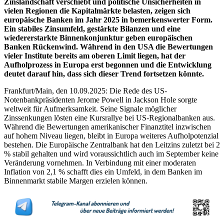
Zinslandschaft verschiebt und politische Unsicherheiten in
vielen Regionen die Kapitalmärkte belasten, zeigen sich
europäische Banken im Jahr 2025 in bemerkenswerter Form.
Ein stabiles Zinsumfeld, gestärkte Bilanzen und eine
wiedererstarkte Binnenkonjunktur geben europäischen
Banken Rückenwind. Während in den USA die Bewertungen
vieler Institute bereits am oberen Limit liegen, hat der
Aufholprozess in Europa erst begonnen und die Entwicklung
deutet darauf hin, dass sich dieser Trend fortsetzen könnte.
Frankfurt/Main, den 10.09.2025: Die Rede des US-
Notenbankpräsidenten Jerome Powell in Jackson Hole sorgte
weltweit für Aufmerksamkeit. Seine Signale möglicher
Zinssenkungen lösten eine Kursrallye bei US-Regionalbanken aus.
Während die Bewertungen amerikanischer Finanztitel inzwischen
auf hohem Niveau liegen, bleibt in Europa weiteres Aufholpotenzial
bestehen. Die Europäische Zentralbank hat den Leitzins zuletzt bei 2
% stabil gehalten und wird voraussichtlich auch im September keine
Veränderung vornehmen. In Verbindung mit einer moderaten
Inflation von 2,1 % schafft dies ein Umfeld, in dem Banken im
Binnenmarkt stabile Margen erzielen können.